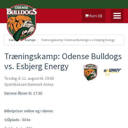
Kurv
(
0
)
Forside
Kampe
Træningskamp: Odense Bulldogs vs. Esbjerg Energy
MIN KONTO
Træningskamp: Odense Bulldogs
vs. Esbjerg Energy
KAMPE
Tirsdag d. 11. august
kl. 19:00
SÆSONKORT
Sparekassen Danmark Arena
MERCHANDISE
Dørene åbner kl. 17.30
EVENTS
Billetpriser online og i døren:
BIS2BIS
Ståplads - 50 kr.