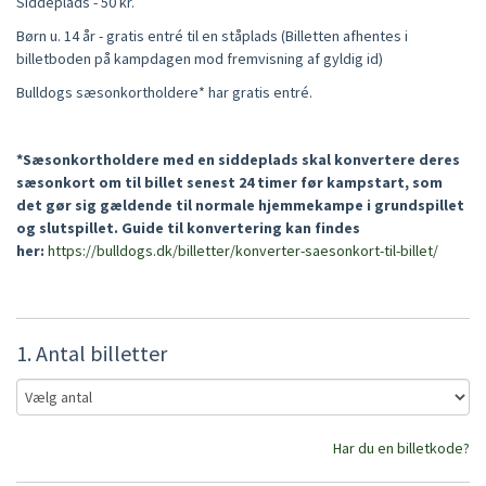
PARTNERFORUM
Siddeplads - 50 kr.
Børn u. 14 år - gratis entré til en ståplads
(Billetten afhentes i
INFO
billetboden på kampdagen mod fremvisning af gyldig id)
Bulldogs sæsonkortholdere* har gratis entré.
*Sæsonkortholdere med en siddeplads skal konvertere deres
sæsonkort om til billet senest 24 timer før kampstart, som
det gør sig gældende til normale hjemmekampe i grundspillet
og slutspillet. Guide til konvertering kan findes
her:
https://bulldogs.dk/billetter/konverter-saesonkort-til-billet/
1. Antal billetter
Har du en billetkode?