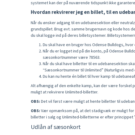
systemet kan der på nuværende tidspunkt ikke garanteres
Hvordan rekvirerer jeg en billet, til en udeb
Når du ønsker adgang til en udebanesektion eller neutral
grundspillet. Brug evt. samme brugernavn og kode hos de a
du skal logge ind på deres billetsystemer. Billetsystemer
Du skal have en bruger hos Odense Bulldogs, hvor
Når du er logget ind på din konto, på Odense Bulld
sæsonkortnummer være 78563.
Når du skal have billetter til en udebanesektion sk
“Sæsonkortnummer til Unlimited” (Naturligvis med
Du kan nu hente én billet til hver kamp til udebane
Alt afhængig af den enkelte kamp, kan der være forskel på 
muligt at rekvirere Unlimited-billetter.
OBS:
Det vil først være muligt at hente billetter til udeb
OBS:
Vær opmærksom på, at det stadigvæk er muligt for fo
billetter i salg og Unlimited-billetterne er efter princippet
Udlån af sæsonkort