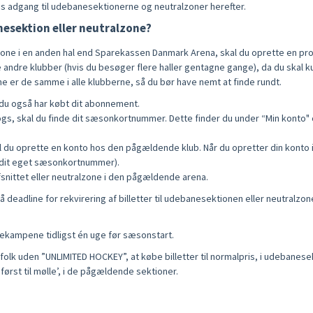
 adgang til udebanesektionerne og neutralzoner herefter.
anesektion eller neutralzone?
zone i en anden hal end Sparekassen Danmark Arena, skal du oprette en prof
ndre klubber (hvis du besøger flere haller gentagne gange), da du skal kun
ne er de samme i alle klubberne, så du bør have nemt at finde rundt.
 du også har købt dit abonnement.
ogs, skal du finde dit sæsonkortnummer. Dette finder du under “Min konto"
al du oprette en konto hos den pågældende klub. Når du opretter din konto i 
 dit eget sæsonkortnummer).
afsnittet eller neutralzone i den pågældende arena.
deadline for rekvirering af billetter til udebanesektionen eller neutralzone
anekampene tidligst én uge før sæsonstart.
lk uden ”UNLIMITED HOCKEY”, at købe billetter til normalpris, i udebanesek
 ’først til mølle’, i de pågældende sektioner.