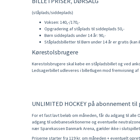
BILLETPRISER, DØRSALG
(ståplads/siddeplads)
Voksen: 140,-/170,-
Opgradering af ståplads til siddeplads 50,-
Børn siddeplads under 14 år: 90,-
Ståpladsbilletter til Børn under 14 år er gratis (kan
Kørestolsbrugere
Kørestolsbrugere skal købe en ståpladsbillet og ved ankoms
Ledsagerbillet udleveres i billetlugen mod fremvisning af
UNLIMITED HOCKEY på abonnement til gru
For et fast lavt beløb om måneden, får du adgang til all
adgang til udebanesektionerne og eventuelle neutralzoner,
nær Sparekassen Danmark Arena, gælder ikke i slutspillet
Priserne starter fra 119 kr. om måneden + eventuelt opret