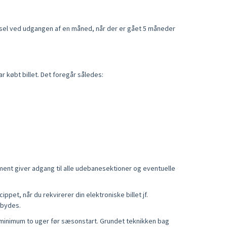
el ved udgangen af en måned, når der er gået 5 måneder
r købt billet. Det foregår således:
ent giver adgang til alle udebanesektioner og eventuelle
ppet, når du rekvirerer din elektroniske billet jf.
lbydes.
 minimum to uger før sæsonstart. Grundet teknikken bag