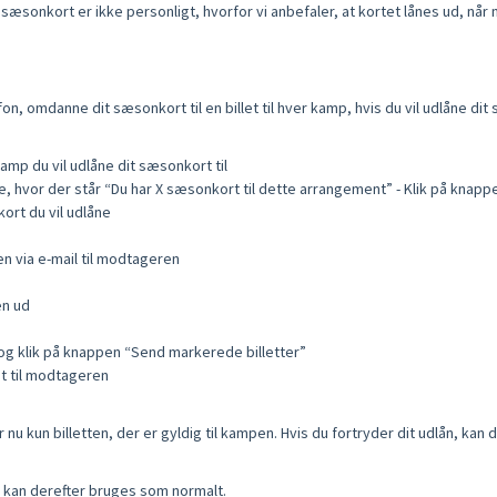
it sæsonkort er ikke personligt, hvorfor vi anbefaler, at kortet lånes ud, n
on, omdanne dit sæsonkort til en billet til hver kamp, hvis du vil udlåne di
amp du vil udlåne dit sæsonkort til
 hvor der står “Du har X sæsonkort til dette arrangement” - Klik på knappe
kort du vil udlåne
n via e-mail til modtageren
en ud
 og klik på knappen “Send markerede billetter”
st til modtageren
nu kun billetten, der er gyldig til kampen. Hvis du fortryder dit udlån, kan 
g kan derefter bruges som normalt.