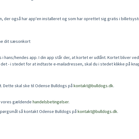
, der også har app'en installeret og som har oprettet sig gratis i billetsys
ne dit sæsonkort
 hans/hendes app. I din app står der, at kortet er udlånt. Kortet bliver ved 
t - i stedet for at indtaste e-mailadressen, skal du i stedet klikke på kna
t. Dette skal ske til Odense Bulldogs på
kontakt@bulldogs.dk
.
Se vores gældende
handelsbetingelser
.
re spørgsmål så kontakt Odense Bulldogs på
kontakt@bulldogs.dk
.