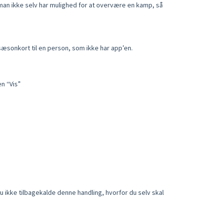
år man ikke selv har mulighed for at overvære en kamp, så
t sæsonkort til en person, som ikke har app’en.
n “Vis”
du ikke tilbagekalde denne handling, hvorfor du selv skal