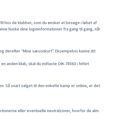
il hos de klubber, som du ønsker at besøge i løbet af
ne huske dine logininformationer fra gang til gang, når
 og derefter “Mine sæsonkort”. Eksempelvis kunne dit
en anden klub, skal du indtaste OIK-78563 i feltet
n. Så snart salget til den enkelte kamp er online, er det
tionerne eller eventuelle neutralzoner, hvorfor de alm.