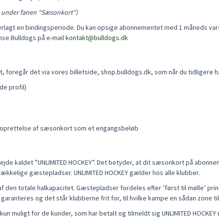
, under fanen "Sæsonkort")
rlagt en bindingsperiode. Du kan opsige abonnementet med 1 måneds vars
nse Bulldogs på e-mail
kontakt@bulldogs.dk
foregår det via vores billetside, shop.bulldogs.dk, som når du tidligere ha
de profil)
nyoprettelse af sæsonkort som et engangsbeløb
bejde kaldet ”UNLIMITED HOCKEY”. Det betyder, at dit sæsonkort på abonnem
trækkelige gæstepladser. UNLIMITED HOCKEY gælder hos alle klubber.
en totale halkapacitet. Gæstepladser fordeles efter ’først til mølle’ princi
aranteres og det står klubberne frit for, til hvilke kampe en sådan zone ti
un muligt for de kunder, som har betalt og tilmeldt sig UNLIMITED HOCKEY