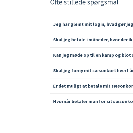
Ofte stillede spørgsmål
Jeg har glemt mit login, hvad gør je
Har du glemt din loginkode, men stadig kan 
Skal jeg betale i måneder, hvor der 
Har du
også
glemt hvilken e-mailadresse du
Ja, betaling af sæsonkort på abonnent betale
Kan jeg møde op til en kamp og blot 
sæsonkortet er fordelt på alle årets 12 må
Nej, du skal rekvirere en billet elektronisk jf
Skal jeg forny mit sæsonkort hvert å
Nej, med et abonnement er din faste plads si
Er det muligt at betale mit sæsonkor
Nej, klubberne i den danske liga, tilbyder 
Hvornår betaler man for sit sæsonko
Første betaling sker samme dag, som du opre