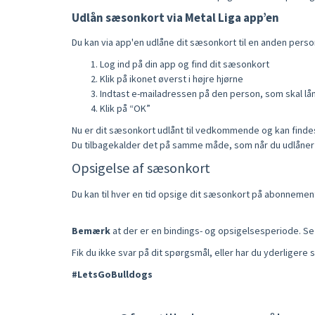
Udlån sæsonkort via Metal Liga app’en
Du kan via app'en udlåne dit sæsonkort til en anden person
Log ind på din app og find dit sæsonkort
Klik på ikonet øverst i højre hjørne
Indtast e-mailadressen på den person, som skal lå
Klik på “OK”
Nu er dit sæsonkort udlånt til vedkommende og kan findes i
Du tilbagekalder det på samme måde, som når du udlåner de
Opsigelse af sæsonkort
Du kan til hver en tid opsige dit sæsonkort på abonnemen
Bemærk
at der er en bindings- og opsigelsesperiode. 
Fik du ikke svar på dit spørgsmål, eller har du yderlige
#LetsGoBulldogs