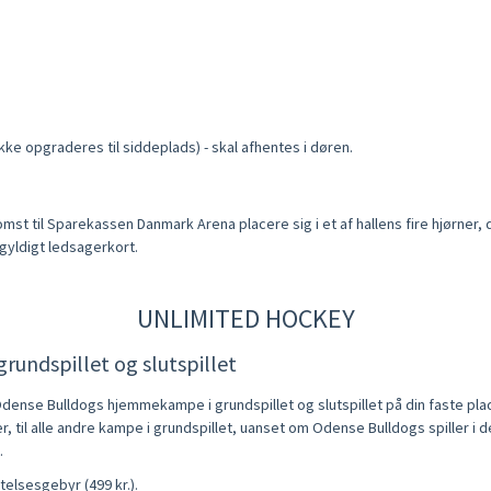
 ikke opgraderes til siddeplads) - skal afhentes i døren.
t til Sparekassen Danmark Arena placere sig i et af hallens fire hjørner, d
 gyldigt ledsagerkort.
UNLIMITED HOCKEY
ndspillet og slutspillet
e Odense Bulldogs hjemmekampe i grundspillet og slutspillet på din faste p
 til alle andre kampe i grundspillet, uanset om Odense Bulldogs spiller i 
.
telsesgebyr (499 kr.).