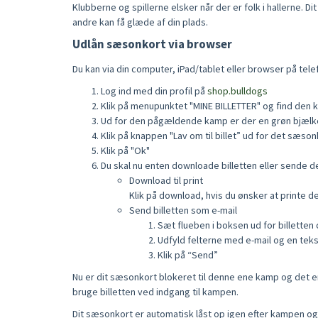
Klubberne og spillerne elsker når der er folk i hallerne. D
andre kan få glæde af din plads.
Udlån sæsonkort via browser
Du kan via din computer, iPad/tablet eller browser på telef
Log ind med din profil på
shop.bulldogs
Klik på menupunktet "MINE BILLETTER" og find den k
Ud for den pågældende kamp er der en grøn bjælke,
Klik på knappen "Lav om til billet” ud for det sæson
Klik på "Ok"
Du skal nu enten downloade billetten eller sende de
Download til print
Klik på download, hvis du ønsker at printe d
Send billetten som e-mail
Sæt flueben i boksen ud for billetten
Udfyld felterne med e-mail og en tek
Klik på “Send”
Nu er dit sæsonkort blokeret til denne ene kamp og det er 
bruge billetten ved indgang til kampen.
Dit sæsonkort er automatisk låst op igen efter kampen o