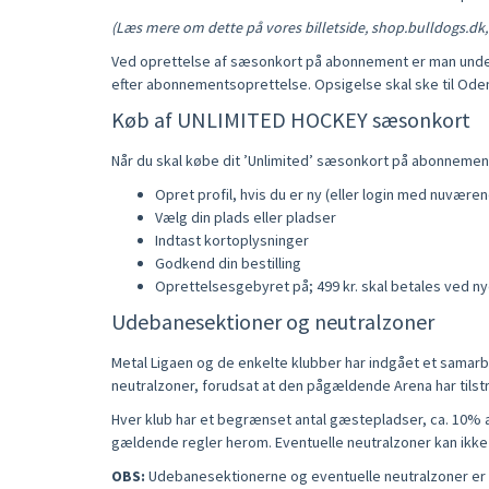
(Læs mere om dette på vores billetside, shop.bulldogs.dk
Ved oprettelse af sæsonkort på abonnement er man unde
efter abonnementsoprettelse. Opsigelse skal ske til Ode
Køb af UNLIMITED HOCKEY sæsonkort
Når du skal købe dit ’Unlimited’ sæsonkort på abonnement, 
Opret profil, hvis du er ny (eller login med nuværen
Vælg din plads eller pladser
Indtast kortoplysninger
Godkend din bestilling
Oprettelsesgebyret på; 499 kr. skal betales ved 
Udebanesektioner og neutralzoner
Metal Ligaen og de enkelte klubber har indgået et samar
neutralzoner, forudsat at den pågældende Arena har tils
Hver klub har et begrænset antal gæstepladser, ca. 10% af d
gældende regler herom. Eventuelle neutralzoner kan ikke g
OBS:
Udebanesektionerne og eventuelle neutralzoner er k