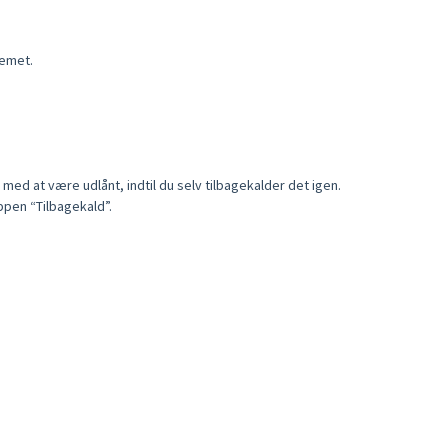
temet.
med at være udlånt, indtil du selv tilbagekalder det igen.
ppen “Tilbagekald”.