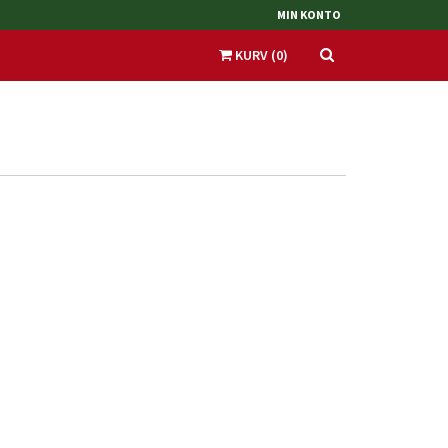
MIN KONTO
KURV
(
0
)